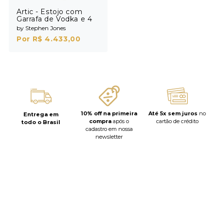
Artic - Estojo com
Garrafa de Vodka e 4
Shots
by Stephen Jones
Por R$ 4.433,00
10% off na primeira
Até 5x sem juros
no
Entrega em
compra
após o
cartão de crédito
todo o Brasil
cadastro em nossa
newsletter