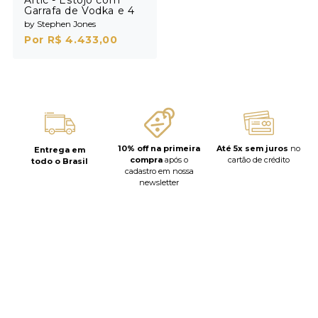
Garrafa de Vodka e 4
Shots
by Stephen Jones
Por R$ 4.433,00
10% off na primeira
Até 5x sem juros
no
Entrega em
compra
após o
cartão de crédito
todo o Brasil
cadastro em nossa
newsletter