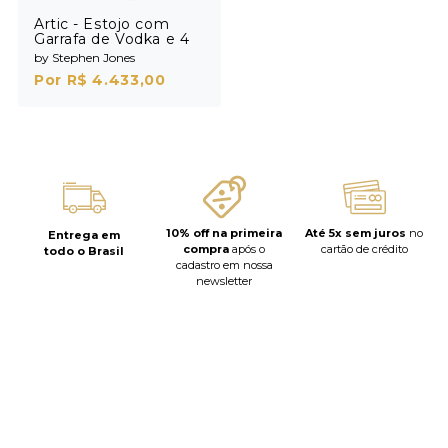
Artic - Estojo com
Garrafa de Vodka e 4
Shots
by Stephen Jones
Por R$ 4.433,00
10% off na primeira
Até 5x sem juros
no
Entrega em
compra
após o
cartão de crédito
todo o Brasil
cadastro em nossa
newsletter