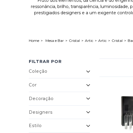
Fruto dos elementos, da ciência e do engenho h
ressonância, brilho, transparência, luminosidade,
prestigiados designers e a um exigente control
Mesa e Bar
Cristal
Artic
Artic
Cristal
Ba
FILTRAR POR
Coleção
Cor
Decoração
Designers
Estilo