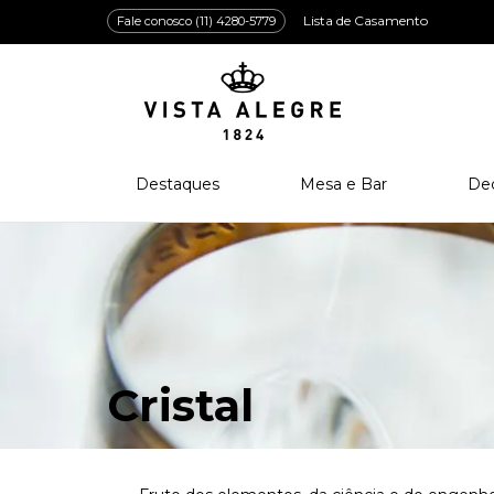
Lista de Casamento
Fale conosco (11) 4280-5779
Destaques
Mesa e Bar
De
Lançamentos
Porcelana
Po
Prêmios e Distinções
Cristal
Cri
Bar e Enologia
Vidro
Coleção Amazōnia
Cutelaria
Cristal