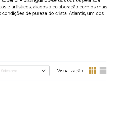
 superior – distinguindo-se dos outros pela sua
os e artísticos, aliados à colaboração com os mais
condições de pureza do cristal Atlantis, um dos
Visualização :
Selecione