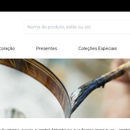
coração
Presentes
Coleções Especiais
rcelana
Corporativo
Edições Especiais
stal
Para Ele
Outros Colecionáveis
Para Ela
Todos