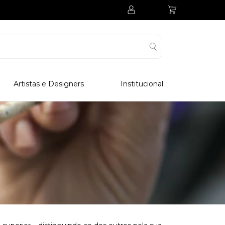
Artistas e Designers
Institucional
Processo Produtivo
Visitar Museu
Visitar Fabrica
Hotel
Clube Colecionadores