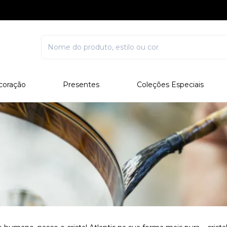
coração
Presentes
Coleções Especiais
rcelana
Corporativo
Edições Especiais
stal
Para Ele
Outros Colecionáveis
Para Ela
Todos