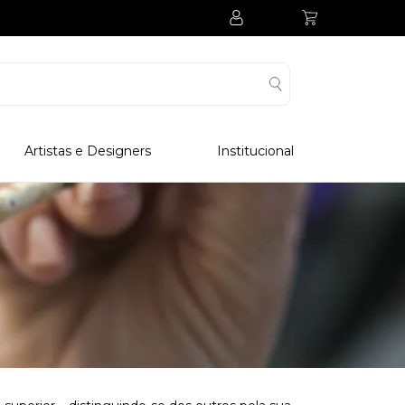
Artistas e Designers
Institucional
Processo Produtivo
Visitar Museu
Visitar Fabrica
Hotel
Clube Colecionadores