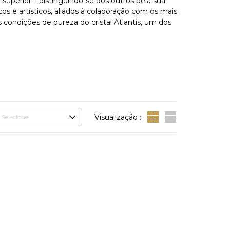
 superior – distinguindo-se dos outros pela sua
os e artísticos, aliados à colaboração com os mais
condições de pureza do cristal Atlantis, um dos
Visualização :
Selecione