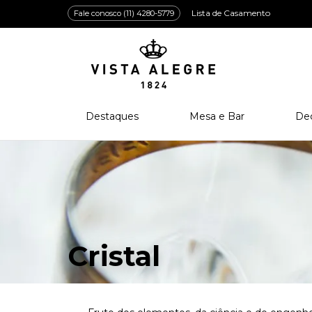
Lista de Casamento
Fale conosco (11) 4280-5779
Destaques
Mesa e Bar
De
Lançamentos
Porcelana
Po
Prêmios e Distinções
Cristal
Cri
Bar e Enologia
Vidro
Coleção Amazōnia
Cutelaria
Cristal