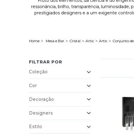
Fruto dos elementos, da ciência e do engenho h
ressonância, brilho, transparência, luminosidade,
prestigiados designers e a um exigente control
Mesa e Bar
Cristal
Artic
Artic
Conjunto de
FILTRAR POR
Coleção
Cor
Decoração
Designers
Estilo