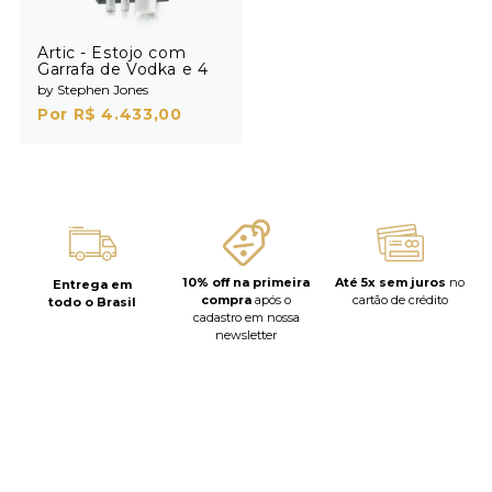
Artic - Estojo com
Garrafa de Vodka e 4
Shots
by Stephen Jones
Por R$ 4.433,00
10% off na primeira
Até 5x sem juros
no
Entrega em
compra
após o
cartão de crédito
todo o Brasil
cadastro em nossa
newsletter