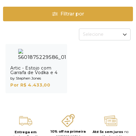
Filtrar por
Selecione
Artic - Estojo com
Garrafa de Vodka e 4
Shots
by Stephen Jones
Por R$ 4.433,00
10% off na primeira
Até 5x sem juros
no
Entrega em