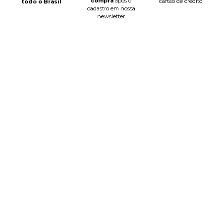
compra
após o
cartão de crédito
todo o Brasil
cadastro em nossa
newsletter