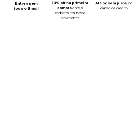
10% off na primeira
Até 5x sem juros
no
Entrega em
compra
após o
cartão de crédito
todo o Brasil
cadastro em nossa
newsletter