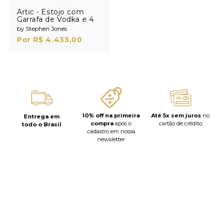
Artic - Estojo com
Garrafa de Vodka e 4
Shots
by Stephen Jones
Por R$ 4.433,00
10% off na primeira
Até 5x sem juros
no
Entrega em
compra
após o
cartão de crédito
todo o Brasil
cadastro em nossa
newsletter