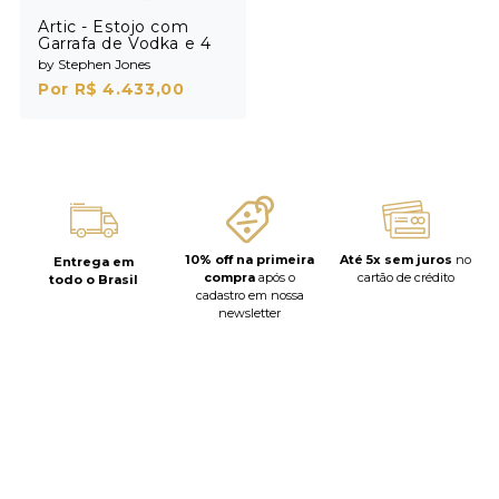
Artic - Estojo com
Garrafa de Vodka e 4
Shots
by Stephen Jones
Por R$ 4.433,00
10% off na primeira
Até 5x sem juros
no
Entrega em
compra
após o
cartão de crédito
todo o Brasil
cadastro em nossa
newsletter