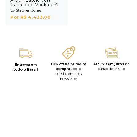
Garrafa de Vodka e 4
Shots
by Stephen Jones
Por R$ 4.433,00
10% off na primeira
Até 5x sem juros
no
Entrega em
compra
após o
cartão de crédito
todo o Brasil
cadastro em nossa
newsletter