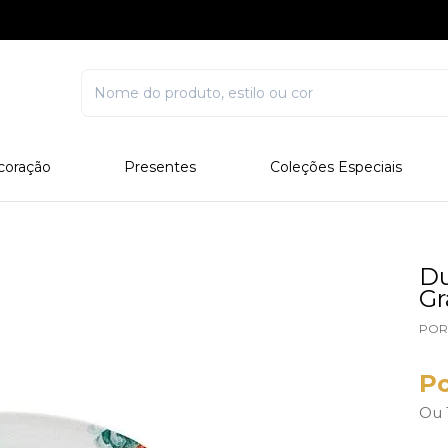
coração
Presentes
Coleções Especiais
rcelana
Corporativo
Edições Especiais
stal
Para Ele
Outros Colecionáveis
Para Ela
Du
G
Todos
POR
Po
Ou 