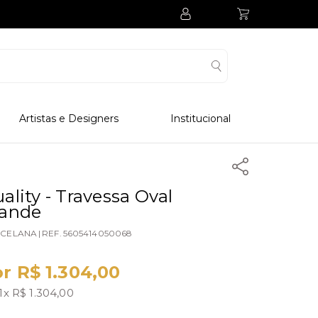
Artistas e Designers
Institucional
Processo Produtivo
Visitar Museu
Visitar Fabrica
ality - Travessa Oval
rande
Hotel
CELANA
|
REF.
5605414050068
Clube Colecionadores
r R$ 1.304,00
1x R$ 1.304,00