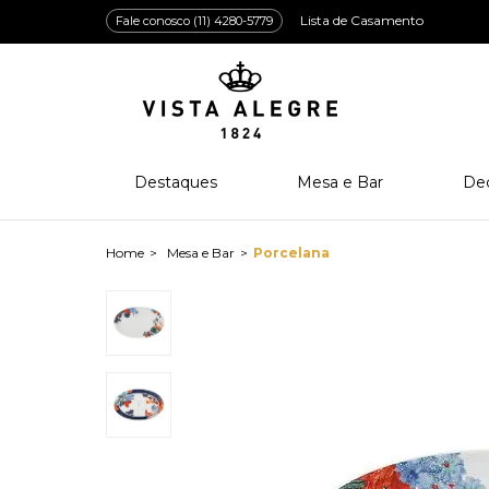
Lista de Casamento
Fale conosco (11) 4280-5779
Destaques
Mesa e Bar
De
Lançamentos
Porcelana
Po
Prêmios e Distinções
Cristal
Cri
Mesa e Bar
Porcelana
Bar e Enologia
Vidro
Coleção Amazōnia
Cutelaria