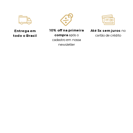
10% off na primeira
Até 5x sem juros
no
Entrega em
compra
após o
cartão de crédito
todo o Brasil
cadastro em nossa
newsletter