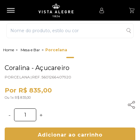
Mesa e Bar
Porcelana
Coralina - Açucareiro
PORCELANA
|
REF.
5601266407920
Por R$ 835,00
Ou 1x R$ 835,00
-
+
Adicionar ao carrinho