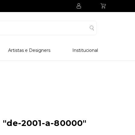
Artistas e Designers
Institucional
Processo Produtivo
Visitar Museu
Visitar Fabrica
Hotel
Clube Colecionadores
a
"de-2001-a-80000"