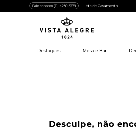
Lista de Casamento
Fale conosco (11) 4280-5779
Destaques
Mesa e Bar
De
Lançamentos
Porcelana
Po
Prêmios e Distinções
Cristal
Cri
Bar e Enologia
Vidro
Coleção Amazōnia
Cutelaria
Desculpe, não en