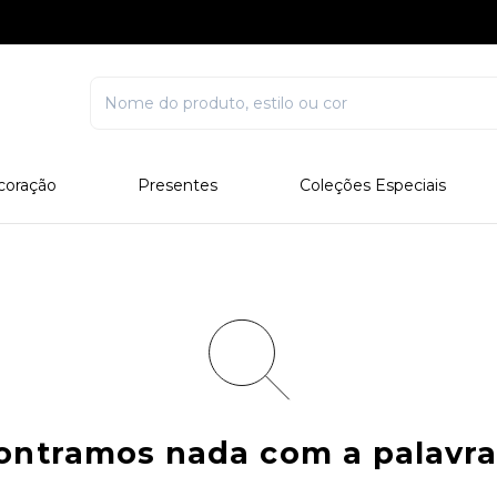
coração
Presentes
Coleções Especiais
rcelana
Corporativo
Edições Especiais
stal
Para Ele
Outros Colecionáveis
Para Ela
Todos
contramos nada com a palavr