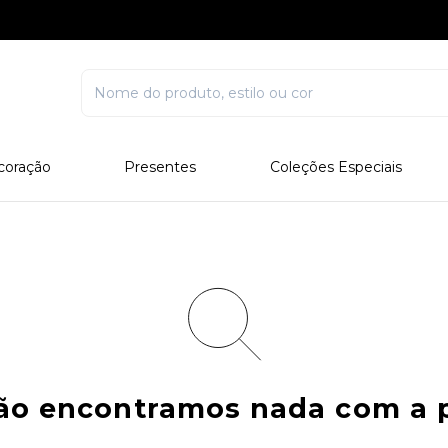
coração
Presentes
Coleções Especiais
rcelana
Corporativo
Edições Especiais
stal
Para Ele
Outros Colecionáveis
Para Ela
Todos
não encontramos nada com a 