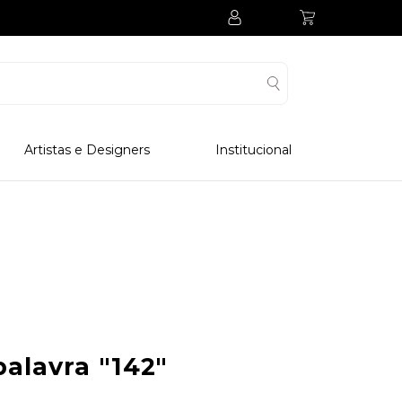
Artistas e Designers
Institucional
Processo Produtivo
Visitar Museu
Visitar Fabrica
Hotel
Clube Colecionadores
palavra
"142"