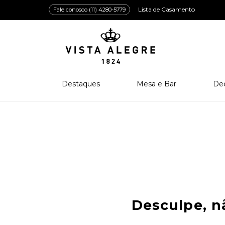
Lista de Casamento
Fale conosco (11) 4280-5779
Destaques
Mesa e Bar
De
Lançamentos
Porcelana
Po
Prêmios e Distinções
Cristal
Cri
Bar e Enologia
Vidro
Coleção Amazōnia
Cutelaria
Desculpe, 