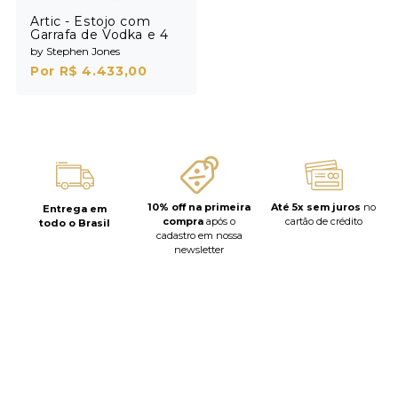
Artic - Estojo com
Garrafa de Vodka e 4
Shots
by Stephen Jones
Por R$ 4.433,00
10% off na primeira
Até 5x sem juros
no
Entrega em
compra
após o
cartão de crédito
todo o Brasil
cadastro em nossa
newsletter