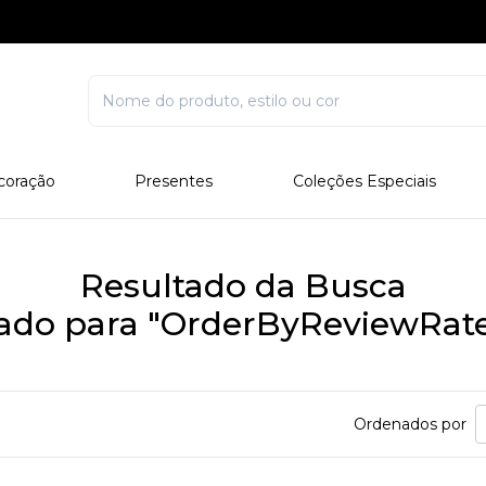
coração
Presentes
Coleções Especiais
rcelana
Corporativo
Edições Especiais
stal
Para Ele
Outros Colecionáveis
Resultado da Busca
Para Ela
tado para "OrderByReviewRat
Todos
Ordenados por