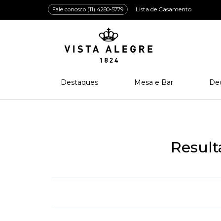
Lista de Casamento
Fale conosco (11) 4280-5779
Destaques
Mesa e Bar
De
Lançamentos
Porcelana
Po
Prêmios e Distinções
Cristal
Cri
Bar e Enologia
Vidro
Resul
Coleção Amazōnia
Cutelaria