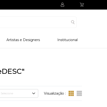
Artistas e Designers
Institucional
Processo Produtivo
Visitar Museu
Visitar Fabrica
eDESC"
Hotel
Clube Colecionadores
Visualização :
Selecione