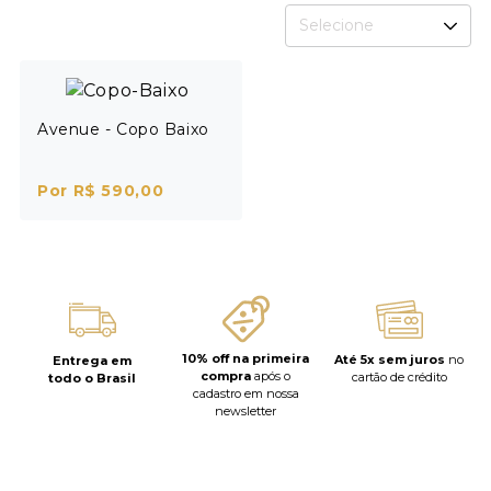
Selecione
Avenue - Copo Baixo
Por R$ 590,00
10% off na primeira
Até 5x sem juros
no
Entrega em
compra
após o
cartão de crédito
todo o Brasil
cadastro em nossa
newsletter