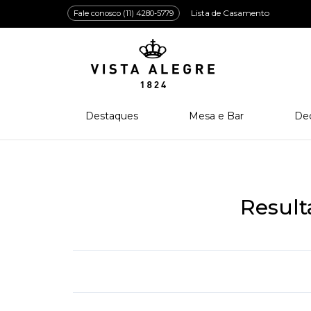
Lista de Casamento
Fale conosco (11) 4280-5779
Destaques
Mesa e Bar
De
Lançamentos
Porcelana
Po
Prêmios e Distinções
Cristal
Cri
Bar e Enologia
Vidro
Resul
Coleção Amazōnia
Cutelaria