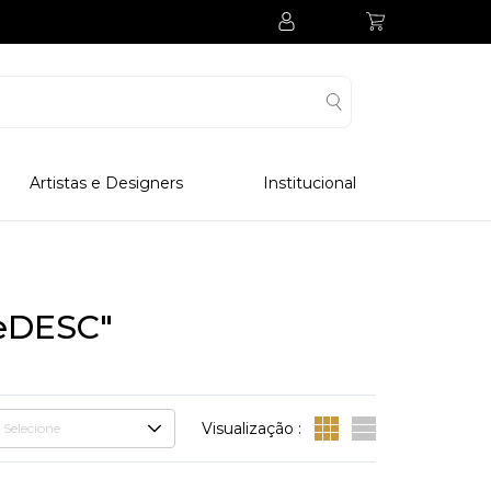
Artistas e Designers
Institucional
Processo Produtivo
Visitar Museu
Visitar Fabrica
eDESC"
Hotel
Clube Colecionadores
Visualização :
Selecione