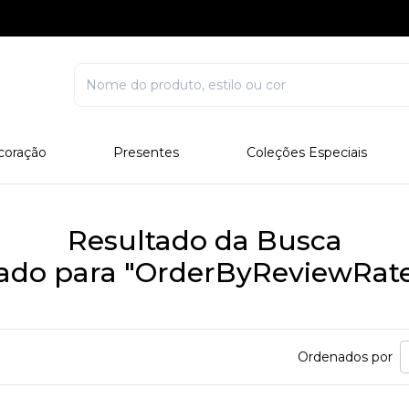
coração
Presentes
Coleções Especiais
rcelana
Corporativo
Edições Especiais
stal
Para Ele
Outros Colecionáveis
Resultado da Busca
Para Ela
tado para "OrderByReviewRat
Todos
Ordenados por