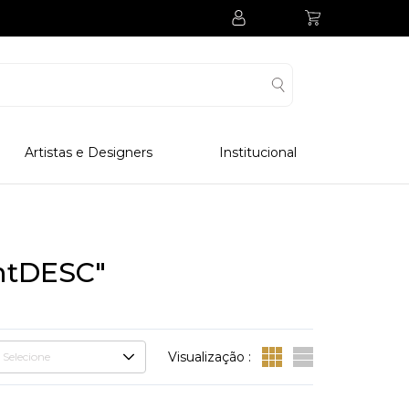
Artistas e Designers
Institucional
Processo Produtivo
Visitar Museu
Visitar Fabrica
ntDESC"
Hotel
Clube Colecionadores
Visualização :
Selecione