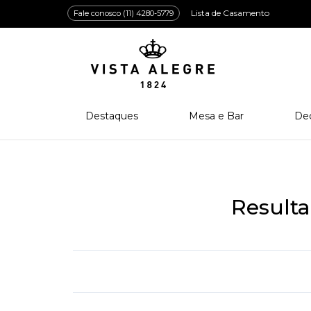
Lista de Casamento
Fale conosco (11) 4280-5779
Destaques
Mesa e Bar
De
Lançamentos
Porcelana
Po
Prêmios e Distinções
Cristal
Cri
Bar e Enologia
Vidro
Result
Coleção Amazōnia
Cutelaria