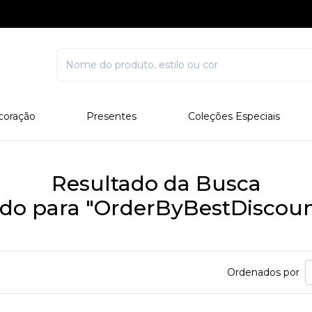
coração
Presentes
Coleções Especiais
rcelana
Corporativo
Edições Especiais
stal
Para Ele
Outros Colecionáveis
Resultado da Busca
Para Ela
ado para "OrderByBestDiscou
Todos
Ordenados por