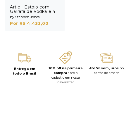
Artic - Estojo com
Garrafa de Vodka e 4
Shots
by Stephen Jones
Por R$ 4.433,00
10% off na primeira
Até 5x sem juros
no
Entrega em
compra
após o
cartão de crédito
todo o Brasil
cadastro em nossa
newsletter