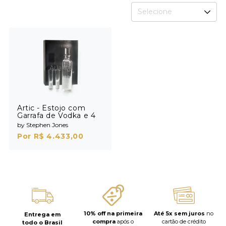
Selecione
Artic - Estojo com
Garrafa de Vodka e 4
Shots
by Stephen Jones
Por R$ 4.433,00
10% off na primeira
Até 5x sem juros
no
Entrega em
compra
após o
cartão de crédito
todo o Brasil