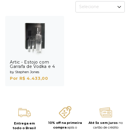
Selecione
Artic - Estojo com
Garrafa de Vodka e 4
Shots
by Stephen Jones
Por R$ 4.433,00
10% off na primeira
Até 5x sem juros
no
Entrega em
compra
após o
cartão de crédito
todo o Brasil