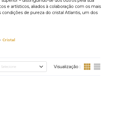
 superior – distinguindo-se dos outros pela sua
os e artísticos, aliados à colaboração com os mais
condições de pureza do cristal Atlantis, um dos
Cristal
Visualização :
Selecione