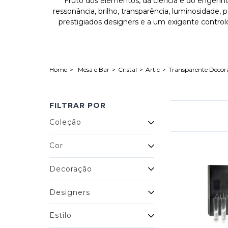
Fruto dos elementos, da ciência e do engenho h
ressonância, brilho, transparência, luminosidade,
prestigiados designers e a um exigente control
Mesa e Bar
Cristal
Artic
Transparente Decor
FILTRAR POR
Coleção
Cor
Decoração
Designers
Estilo