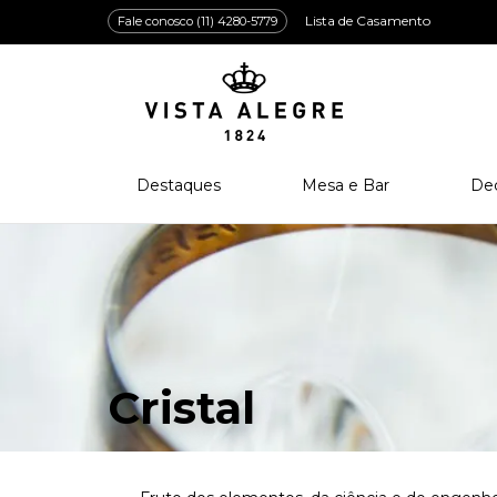
Lista de Casamento
Fale conosco (11) 4280-5779
Destaques
Mesa e Bar
De
Lançamentos
Porcelana
Po
Prêmios e Distinções
Cristal
Cri
Bar e Enologia
Vidro
Coleção Amazōnia
Cutelaria
Cristal