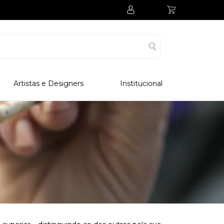
Artistas e Designers
Institucional
Processo Produtivo
Visitar Museu
Visitar Fabrica
Hotel
Clube Colecionadores