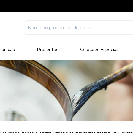
coração
Presentes
Coleções Especiais
rcelana
Corporativo
Edições Especiais
stal
Para Ele
Outros Colecionáveis
Para Ela
Todos