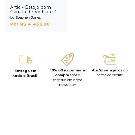
Artic - Estojo com
Garrafa de Vodka e 4
Shots
by Stephen Jones
Por R$ 4.433,00
10% off na primeira
Até 5x sem juros
no
Entrega em
compra
após o
cartão de crédito
todo o Brasil
cadastro em nossa
newsletter