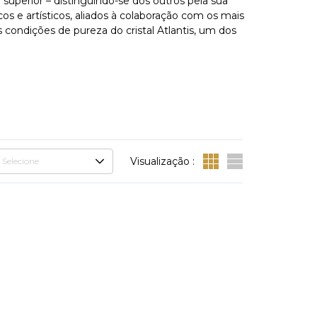
 superior – distinguindo-se dos outros pela sua
os e artísticos, aliados à colaboração com os mais
condições de pureza do cristal Atlantis, um dos
Visualização :
Selecione