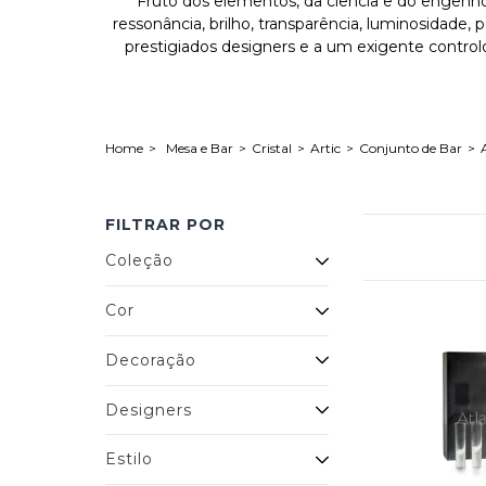
Fruto dos elementos, da ciência e do engenho h
ressonância, brilho, transparência, luminosidade,
prestigiados designers e a um exigente control
Mesa e Bar
Cristal
Artic
Conjunto de Bar
FILTRAR POR
Coleção
Cor
Decoração
Designers
Estilo