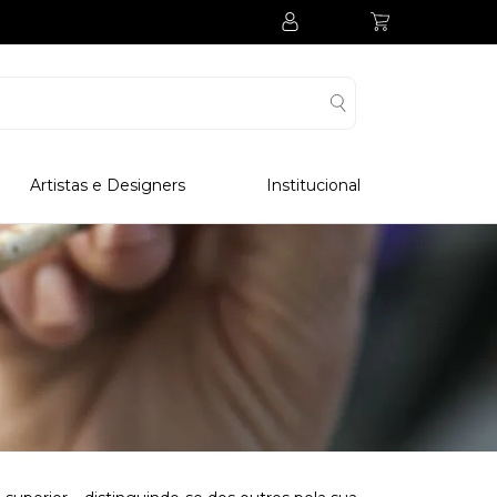
Artistas e Designers
Institucional
Processo Produtivo
Visitar Museu
Visitar Fabrica
Hotel
Clube Colecionadores