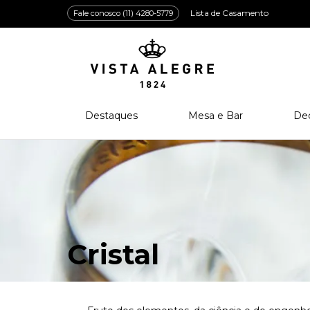
Lista de Casamento
Fale conosco (11) 4280-5779
Destaques
Mesa e Bar
De
Lançamentos
Porcelana
Po
Prêmios e Distinções
Cristal
Cri
Bar e Enologia
Vidro
Coleção Amazōnia
Cutelaria
Cristal