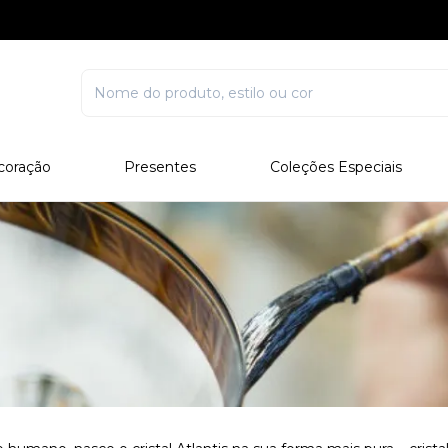
coração
Presentes
Coleções Especiais
rcelana
Corporativo
Edições Especiais
stal
Para Ele
Outros Colecionáveis
Para Ela
Todos