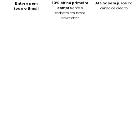
10% off na primeira
Até 5x sem juros
no
Entrega em
compra
após o
cartão de crédito
todo o Brasil
cadastro em nossa
newsletter