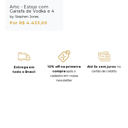
Artic - Estojo com
Garrafa de Vodka e 4
Shots
by Stephen Jones
Por R$ 4.433,00
10% off na primeira
Até 5x sem juros
no
Entrega em
compra
após o
cartão de crédito
todo o Brasil
cadastro em nossa
newsletter