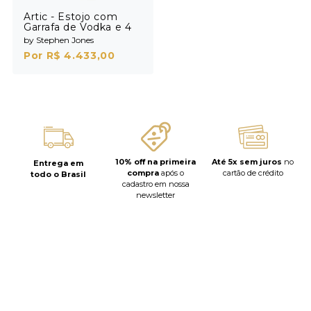
Artic - Estojo com
Garrafa de Vodka e 4
Shots
by Stephen Jones
Por R$ 4.433,00
10% off na primeira
Até 5x sem juros
no
Entrega em
compra
após o
cartão de crédito
todo o Brasil
cadastro em nossa
newsletter