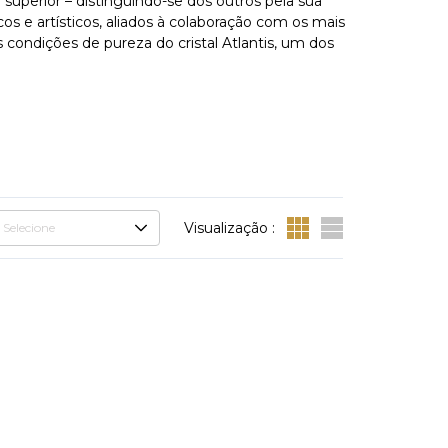
 superior – distinguindo-se dos outros pela sua
os e artísticos, aliados à colaboração com os mais
condições de pureza do cristal Atlantis, um dos
Visualização :
Selecione