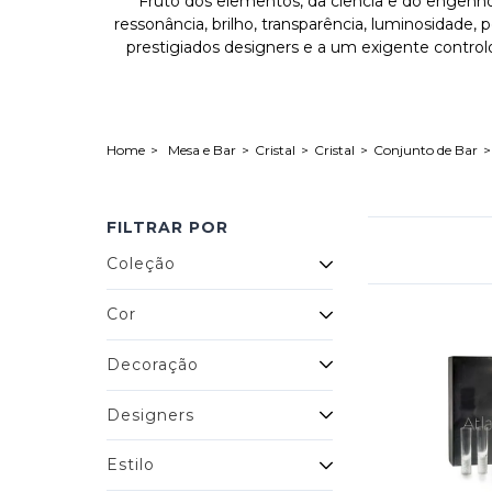
Fruto dos elementos, da ciência e do engenho h
ressonância, brilho, transparência, luminosidade,
prestigiados designers e a um exigente control
Mesa e Bar
Cristal
Cristal
Conjunto de Bar
FILTRAR POR
Coleção
Cor
Decoração
Designers
Estilo