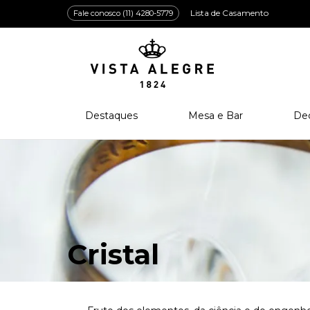
Lista de Casamento
Fale conosco (11) 4280-5779
Destaques
Mesa e Bar
De
Lançamentos
Porcelana
Po
Prêmios e Distinções
Cristal
Cri
Bar e Enologia
Vidro
Coleção Amazōnia
Cutelaria
Cristal