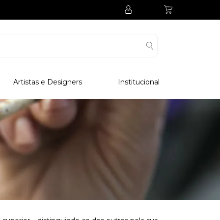
Artistas e Designers
Institucional
Processo Produtivo
Visitar Museu
Visitar Fabrica
Hotel
Clube Colecionadores