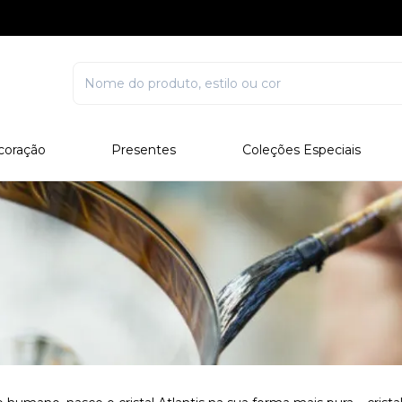
coração
Presentes
Coleções Especiais
rcelana
Corporativo
Edições Especiais
stal
Para Ele
Outros Colecionáveis
Para Ela
Todos