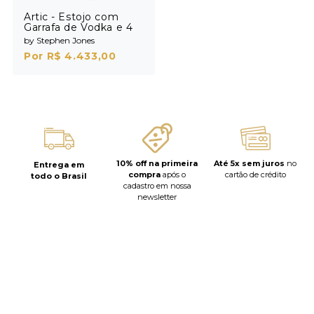
Artic - Estojo com
Garrafa de Vodka e 4
Shots
by Stephen Jones
Por R$ 4.433,00
10% off na primeira
Até 5x sem juros
no
Entrega em
compra
após o
cartão de crédito
todo o Brasil
cadastro em nossa
newsletter