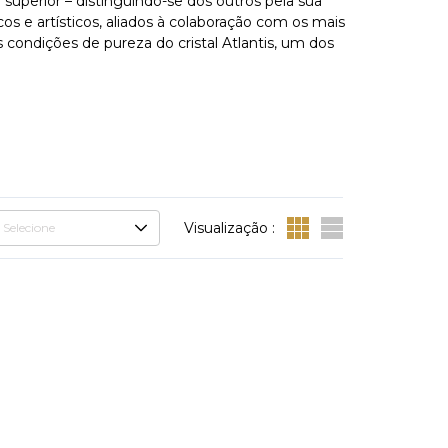
 superior – distinguindo-se dos outros pela sua
os e artísticos, aliados à colaboração com os mais
condições de pureza do cristal Atlantis, um dos
Visualização :
Selecione