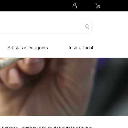
Artistas e Designers
Institucional
Processo Produtivo
Visitar Museu
Visitar Fabrica
Hotel
Clube Colecionadores