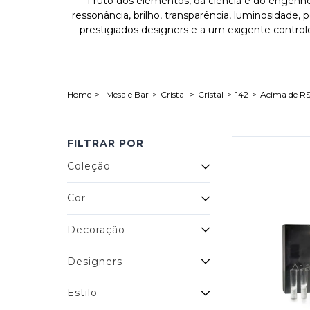
Fruto dos elementos, da ciência e do engenho h
ressonância, brilho, transparência, luminosidade,
prestigiados designers e a um exigente control
Mesa e Bar
Cristal
Cristal
142
Acima de R$
FILTRAR POR
Coleção
Cor
Decoração
Designers
Estilo