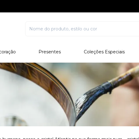
coração
Presentes
Coleções Especiais
rcelana
Corporativo
Edições Especiais
stal
Para Ele
Outros Colecionáveis
Para Ela
Todos