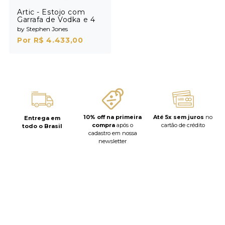
Artic - Estojo com
Garrafa de Vodka e 4
Shots
by Stephen Jones
Por R$ 4.433,00
10% off na primeira
Até 5x sem juros
no
Entrega em
compra
após o
cartão de crédito
todo o Brasil
cadastro em nossa
newsletter