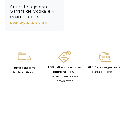
Artic - Estojo com
Garrafa de Vodka e 4
Shots
by Stephen Jones
Por R$ 4.433,00
10% off na primeira
Até 5x sem juros
no
Entrega em
compra
após o
cartão de crédito
todo o Brasil
cadastro em nossa
newsletter