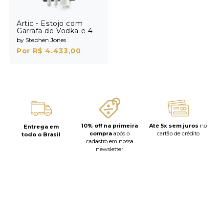
Artic - Estojo com
Garrafa de Vodka e 4
Shots
by Stephen Jones
Por R$ 4.433,00
10% off na primeira
Até 5x sem juros
no
Entrega em
compra
após o
cartão de crédito
todo o Brasil
cadastro em nossa
newsletter