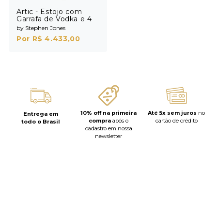
Artic - Estojo com
Garrafa de Vodka e 4
Shots
by Stephen Jones
Por R$ 4.433,00
10% off na primeira
Até 5x sem juros
no
Entrega em
compra
após o
cartão de crédito
todo o Brasil
cadastro em nossa
newsletter