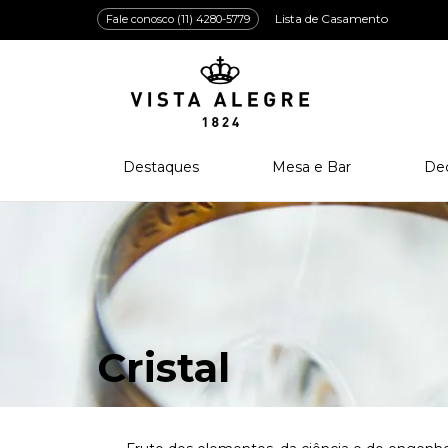
Lista de Casamento
Fale conosco (11) 4280-5779
Destaques
Mesa e Bar
De
Lançamentos
Porcelana
Po
Prêmios e Distinções
Cristal
Cri
Bar e Enologia
Vidro
Coleção Amazōnia
Cutelaria
Cristal