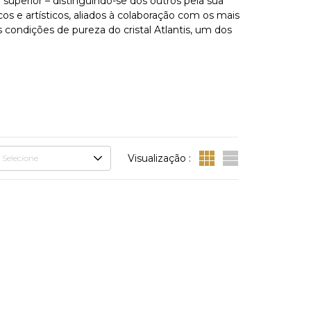
 superior – distinguindo-se dos outros pela sua
os e artísticos, aliados à colaboração com os mais
condições de pureza do cristal Atlantis, um dos
Visualização :
Selecione