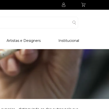
Artistas e Designers
Institucional
Processo Produtivo
Visitar Museu
Visitar Fabrica
Hotel
Clube Colecionadores