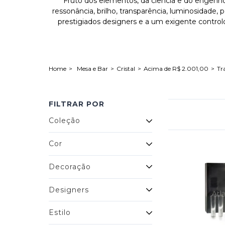
Fruto dos elementos, da ciência e do engenho h
ressonância, brilho, transparência, luminosidade,
prestigiados designers e a um exigente control
Mesa e Bar
Cristal
Acima de R$ 2.001,00
Tr
FILTRAR POR
Coleção
Cor
Decoração
Designers
Estilo