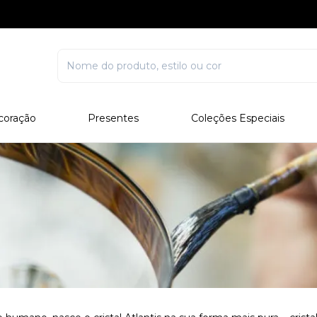
coração
Presentes
Coleções Especiais
rcelana
Corporativo
Edições Especiais
stal
Para Ele
Outros Colecionáveis
Para Ela
Todos