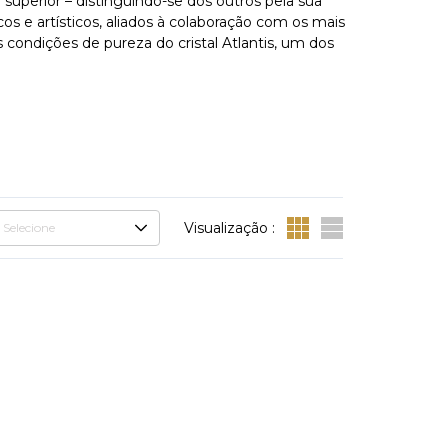
 superior – distinguindo-se dos outros pela sua
os e artísticos, aliados à colaboração com os mais
condições de pureza do cristal Atlantis, um dos
Visualização :
Selecione