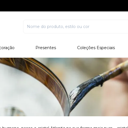
coração
Presentes
Coleções Especiais
rcelana
Corporativo
Edições Especiais
stal
Para Ele
Outros Colecionáveis
Para Ela
Todos