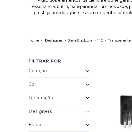
Fruto dos elementos, da ciência e do engenho h
ressonância, brilho, transparência, luminosidade,
prestigiados designers e a um exigente control
Destaques
Bar e Enologia
142
Transparente
FILTRAR POR
Coleção
Cor
Decoração
Designers
Estilo