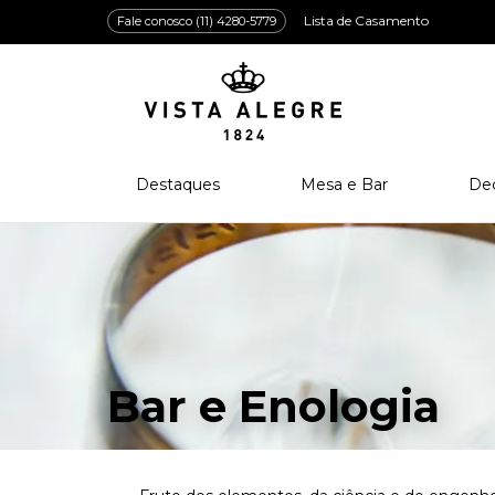
Lista de Casamento
Fale conosco (11) 4280-5779
Destaques
Mesa e Bar
De
Lançamentos
Porcelana
Po
Prêmios e Distinções
Cristal
Cri
Bar e Enologia
Vidro
Coleção Amazōnia
Cutelaria
Bar e Enologia