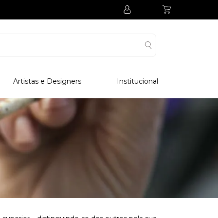
Artistas e Designers
Institucional
Processo Produtivo
Visitar Museu
Visitar Fabrica
Hotel
Clube Colecionadores