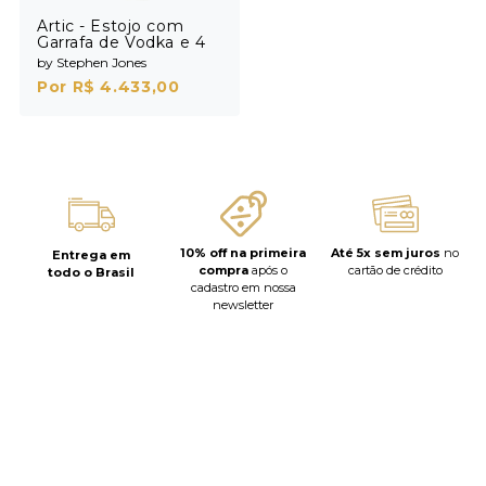
Artic - Estojo com
Garrafa de Vodka e 4
Shots
by Stephen Jones
Por R$ 4.433,00
10% off na primeira
Até 5x sem juros
no
Entrega em
compra
após o
cartão de crédito
todo o Brasil
cadastro em nossa
newsletter