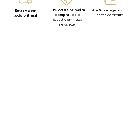
10% off na primeira
Até 5x sem juros
no
Entrega em
compra
após o
cartão de crédito
todo o Brasil
cadastro em nossa
newsletter