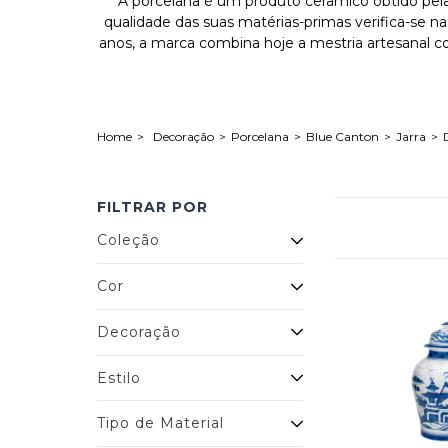
A porcelana é um produto cerâmico obtido pela
qualidade das suas matérias-primas verifica-se n
anos, a marca combina hoje a mestria artesanal 
Decoração
Porcelana
Blue Canton
Jarra
FILTRAR POR
Coleção
Cor
Decoração
Estilo
Tipo de Material