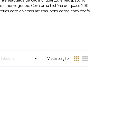
te estudada de caulino, quartzo e feldspato. A
lhante e homogéneo. Com uma história de quase 200
cerias com diversos artistas, bem como com chefs
Visualização :
Selecione