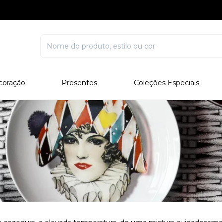
coração
Presentes
Coleções Especiais
rcelana
Corporativo
Edições Especiais
stal
Para Ele
Outros Colecionáveis
Para Ela
Todos