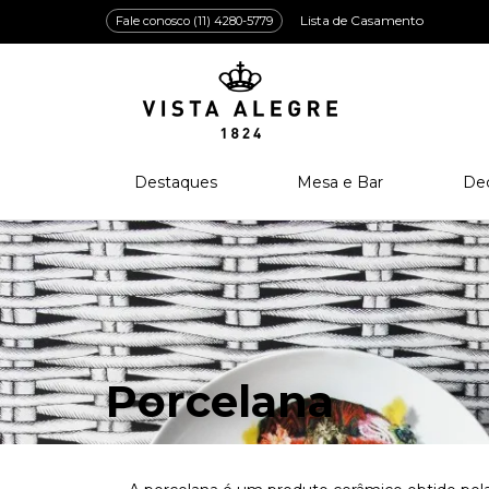
Lista de Casamento
Fale conosco (11) 4280-5779
Destaques
Mesa e Bar
De
Lançamentos
Porcelana
Po
Prêmios e Distinções
Cristal
Cri
Bar e Enologia
Vidro
Coleção Amazōnia
Cutelaria
Porcelana